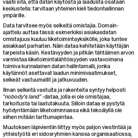
vaatii sitä, että datan käytöstä ja laadusta osataan
keskustella: tarvitaan yhteinen kieli tiedonhallinnan
ympärille.
Data tarvitsee myös selkeitä omistajia. Domain-
ajattelu auttaa tässä: esimerkiksi asiakasdatan
omistajuus kuuluu liiketoimintayksikölle, joka tuntee
asiakkaat parhaiten. Näin dataa kehitetään käyttäjän
tarpeista käsin. Kestävyyden ja pitkän tähtäimen arvon
varmistaa liiketoimintalähtöisyyden vastavoimana
toimiva kurinalainen datan hallintamalli, jonka
käytännöt asettavat laadun minimivaatimukset,
selkeät vastuumallit ja jatkuvuuden.
Ilman selkeitä vastuita ja rakenteita syntyy helposti
"nobody’s land"
-dataa, jolla ei ole omistajaa,
tarkoitusta tai laatutakuuta. Silloin dataa ei pystytä
hyödyntämään liiketoiminnassa eikä tekoälyllä ole
siihen mitään tarttumapintaa.
Muutoksen läpivientiin liittyy myös paljon viestintää ja
yhteistyötä eri sidosryhmien kanssa organisaatiossa,