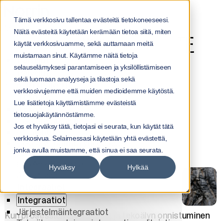
Etusivu
NorrInsights
Tämä verkkosivu tallentaa evästeitä tietokoneeseesi.
Mikä on moderni datatuote? – Norrin
Näitä evästeitä käytetään kerämään tietoa siitä, miten
MODERNI DATATUOTE
Menu
käytät verkkosivuamme, sekä auttamaan meitä
muistamaan sinut. Käytämme näitä tietoja
Palvelut
RAAMITTAA TIEDON
selauselämyksesi parantamiseen ja yksilöllistämiseen
Palvelut
sekä luomaan analyyseja ja tilastoja sekä
KÄYTTÖÄ
Kaikki palvelut
verkkosivujemme että muiden medioidemme käytöstä.
Tekoäly
ORGANISAATIOSSA
Lue lisätietoja käyttämistämme evästeistä
Tekoäly
tietosuojakäytännöstämme.
Tekoälyratkaisut
"Voiko tätä dataa käyttää?” Digitalisaation ja
Jos et hyväksy tätä, tietojasi ei seurata, kun käytät tätä
AI-agentit
tekoälyn aikakaudella data on rakennettava,
verkkosivua. Selaimessasi käytetään yhtä evästettä,
Tekoälyn hallinta yrityksessä
hallittava ja jaettava tuote, liiketoiminnan
jonka avulla muistamme, että sinua ei saa seurata.
Data-alustat
kehittämisen raaka-aine.
Ohjelmistokehitys
Hyväksy
Hylkää
Sanna Uusimäki
6.11.2025
Analytiikka
Integraatiot
Integraatiot
Järjestelmäintegraatiot
Kun prosessien automaatio ja tekoälyn onnistuminen