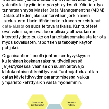
yhtenäistetty ydintietotyön yhteydessä. Ydintietotyö
tunnetaan myös Master Data Managementina (MDM).
Datatuotteiden jakeluun tarvitaan jonkinlainen
jakelualusta. Usein tähän tarkoitukseen erikoistunut
data-alusta
on suositeltava ratkaisu. Kun tuotteet
ovat valmiina, ne ovat luonnollisia jaeltavia: kerran
kiteytetty tietojoukko on tarkoituksenmukaista tarjota
myös sovellusten, raporttien ja tekoälyn käytön
pohjaksi.
Organisaation tiedolla johtamisen kyvykkyys ei
kuitenkaan koskaan rakennu täydellisessä
järjestyksessä, vaan se on suunniteltava jo
lähtökohtaisesti kehittyväksi. Tuoteajattelu auttaa
datan käytettävyyden parantamisessa, vaikka
ympäristö kehittyisikin vasta myöhemmin.