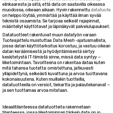
elinkaaresta ja siitä, että data on saatavilla oikeassa
muodossa, oikeaan aikaan. Hyvin rakennettu
datatuote
on helppo löytää, ymmärtää ja käyttää ilman syvää
teknistä osaamista. Se tarjoaa selkeät rajapinnat,
määritellyt käyttötavat ja läpinäkyvät palvelulupaukset.
Datatuotteet rakentuvat muun datatyön varaan
Tuoteajattelu muistuttaa Data Mesh -ajatusmallista,
jossa datan käyttötarkoitus korostuu, ja vastuu oikean
datan keräämisestä ja hyödyntämisestä siirtyy
keskitetystä IT-tiimistä sinne, missä data syntyy –
liiketoimintaan. Tavoitteena on rakentaa dataa kuten
mitä tahansa tuotetta: omistettuna, jatkuvasti
ylläpidettynä, selkeästi kuvattuna ja arvoa tuottavana
kokonaisuutena. Kuten muillakin tuotteilla,
datatuotteella on versiot, tiekartta ja palautekanavat –
ja sen tuottamaa arvoa mitataan.
Ideaalitilanteessa datatuotteita rakennetaan
tilanteessa, jossa liiketoiminnan tärkein data on jo