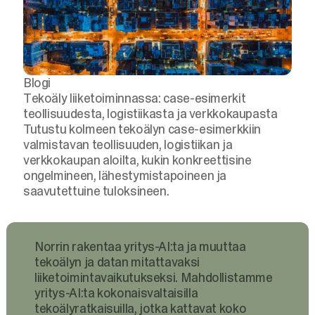
Blogi
Tekoäly liiketoiminnassa: case-esimerkit
teollisuudesta, logistiikasta ja verkkokaupasta
Tutustu kolmeen tekoälyn case-esimerkkiin
valmistavan teollisuuden, logistiikan ja
verkkokaupan aloilta, kukin konkreettisine
ongelmineen, lähestymistapoineen ja
saavutettuine tuloksineen.
Norrin rakentaa yritys-AI:ta ja muuttaa
tekoälyn ja datan mitattavaksi
liiketoimintavaikutukseksi. Mahdollistamme
yritys-AI:ta kokonaisvaltaisilla
tekoälyratkaisuilla, jotka kattavat koko