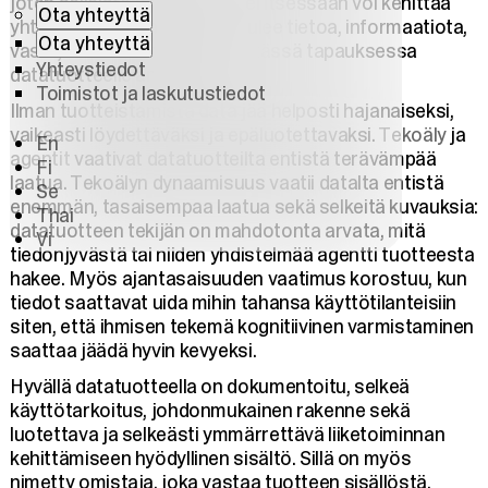
joten sellaista järjestelmää ei itsessään voi kehittää
Ota yhteyttä
yhtenä tuotteena. Datasta tulee tietoa, informaatiota,
Ota yhteyttä
vasta, kun sillä on otsikko eli tässä tapauksessa
Yhteystiedot
datatuotteelle annetaan nimi.
Toimistot ja laskutustiedot
Ilman tuotteistamista data jää helposti hajanaiseksi,
vaikeasti löydettäväksi ja epäluotettavaksi.
Tekoäly
ja
En
agentit
vaativat datatuotteilta entistä terävämpää
Fi
laatua. Tekoälyn dynaamisuus vaatii datalta entistä
Se
enemmän, tasaisempaa laatua sekä selkeitä kuvauksia:
Thai
datatuotteen tekijän on mahdotonta arvata, mitä
Vi
tiedonjyvästä tai niiden yhdistelmää agentti tuotteesta
hakee. Myös ajantasaisuuden vaatimus korostuu, kun
tiedot saattavat uida mihin tahansa käyttötilanteisiin
siten, että ihmisen tekemä kognitiivinen varmistaminen
saattaa jäädä hyvin kevyeksi.
Hyvällä datatuotteella on dokumentoitu, selkeä
käyttötarkoitus, johdonmukainen rakenne sekä
luotettava ja selkeästi ymmärrettävä liiketoiminnan
kehittämiseen hyödyllinen sisältö. Sillä on myös
nimetty omistaja, joka vastaa tuotteen sisällöstä,