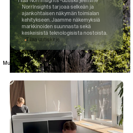
Tilaa NorrInsights -uutiskirjeemme
NorrInsights tarjoaa selkeän ja
ajankohtaisen näkymän toimialan
kehitykseen. Jaamme näkemyksiä
markkinoiden suunnasta sekä
keskeisistä teknologisista nostoista.
Tilaa uutiskirje
Muita näkökulmia ja ajatuksia