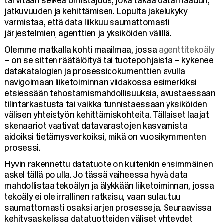
tarvitaan selkeä omistajuus, joka takaa datan laadun,
jatkuvuuden ja kehittämisen. Lopulta jakelukyky
varmistaa, että data liikkuu saumattomasti
järjestelmien, agenttien ja yksiköiden välillä.
Olemme matkalla kohti maailmaa, jossa
agenttitekoäly
– on se sitten räätälöityä tai tuotepohjaista – kykenee
datakatalogien ja prosessidokumenttien avulla
navigoimaan liiketoiminnan viidakossa esimerkiksi
etsiessään tehostamismahdollisuuksia, avustaessaan
tilintarkastusta tai vaikka tunnistaessaan yksiköiden
välisen yhteistyön kehittämiskohteita. Tällaiset laajat
skenaariot vaativat datavarastojen kasvamista
aidoiksi tietämysverkoiksi, mikä on vuosikymmenten
prosessi.
Hyvin rakennettu datatuote on kuitenkin ensimmäinen
askel tällä polulla. Jo tässä vaiheessa hyvä data
mahdollistaa tekoälyn ja älykkään liiketoiminnan, jossa
tekoäly ei ole irrallinen ratkaisu, vaan sulautuu
saumattomasti osaksi arjen prosesseja. Seuraavissa
kehitysaskelissa datatuotteiden väliset yhteydet