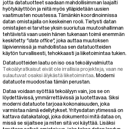
jotta datatuotteet saadaan mahdollisimman laajalti
hyötykäyttöön ja niitä myös ylläpidetään uusien
vaatimusten noustessa. Tämänkin koordinoinnissa
datan omistajalla on keskeinen rooli. Tietysti datan
omistajien ei tarvitse yksin suoriutua muutoshallinnan
tehtävistä vaan usein hänen tukenaan toimii enemmän
keskitetty
”data office”,
joka auttaa muutoksen
läpiviennissä ja mahdollistaa sen datatuotteiden
käytön turvallisesti, tehokkaasti ja liiketoimintaa tukien.
Datatuotteiden laatu on iso osa tekoälyvalmiutta
Tekoälyratkaisut eivät ole irrallisia projekteja, vaan ne
sulautuvat osaksi älykästä liiketoimintaa
. Moderni
datatuote muodostaa tämän perustan.
Dataa voidaan syöttää tekoälyyn vain, jos se on
löydettävissä, ymmärrettävissä ja luotettavaa. Siksi
moderni datatuote tarjoaa kokonaisuuden, joka
varmistaa nämä edellytykset. Yritysdatan ytimessä on
kattava datakatalogi, joka dokumentoi mitä dataa on,
missä se sijaitsee ja miten sitä voi käyttää. Lisäksi