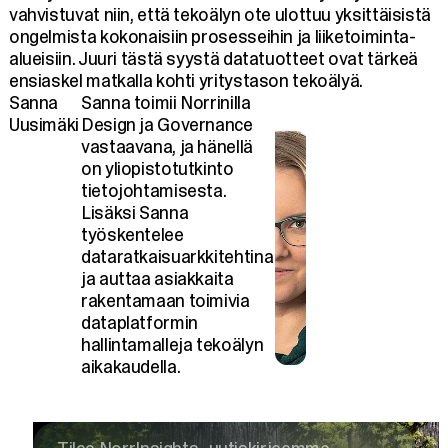
vahvistuvat niin, että tekoälyn ote ulottuu yksittäisistä
ongelmista kokonaisiin prosesseihin ja liiketoiminta-
alueisiin. Juuri tästä syystä datatuotteet ovat tärkeä
ensiaskel matkalla kohti yritystason tekoälyä.
Sanna
Sanna toimii Norrinilla
Uusimäki
Design ja Governance
vastaavana, ja hänellä
on yliopistotutkinto
tietojohtamisesta.
Lisäksi Sanna
työskentelee
dataratkaisuarkkitehtina
ja auttaa asiakkaita
rakentamaan toimivia
dataplatformin
hallintamalleja tekoälyn
aikakaudella.