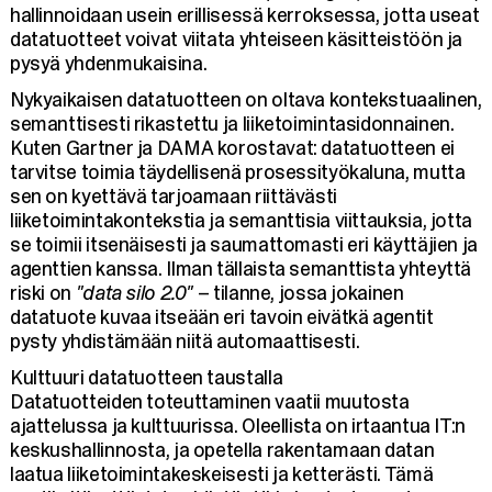
hallinnoidaan usein erillisessä kerroksessa, jotta useat
datatuotteet voivat viitata yhteiseen käsitteistöön ja
pysyä yhdenmukaisina.
Nykyaikaisen datatuotteen on oltava kontekstuaalinen,
semanttisesti rikastettu ja liiketoimintasidonnainen.
Kuten Gartner ja DAMA korostavat: datatuotteen ei
tarvitse toimia täydellisenä prosessityökaluna, mutta
sen on kyettävä tarjoamaan riittävästi
liiketoimintakontekstia ja semanttisia viittauksia, jotta
se toimii itsenäisesti ja saumattomasti eri käyttäjien ja
agenttien kanssa. Ilman tällaista semanttista yhteyttä
riski on
"data silo 2.0"
– tilanne, jossa jokainen
datatuote kuvaa itseään eri tavoin eivätkä agentit
pysty yhdistämään niitä automaattisesti.
Kulttuuri datatuotteen taustalla
Datatuotteiden toteuttaminen vaatii muutosta
ajattelussa ja kulttuurissa. Oleellista on irtaantua IT:n
keskushallinnosta, ja opetella rakentamaan datan
laatua liiketoimintakeskeisesti ja ketterästi. Tämä