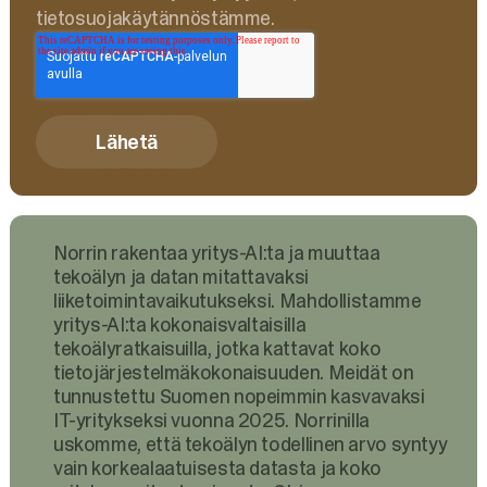
tietosuojakäytännöstämme.
Norrin rakentaa yritys-AI:ta ja muuttaa
tekoälyn ja datan mitattavaksi
liiketoimintavaikutukseksi. Mahdollistamme
yritys-AI:ta kokonaisvaltaisilla
tekoälyratkaisuilla, jotka kattavat koko
tietojärjestelmäkokonaisuuden. Meidät on
tunnustettu Suomen nopeimmin kasvavaksi
IT-yritykseksi vuonna 2025. Norrinilla
uskomme, että tekoälyn todellinen arvo syntyy
vain korkealaatuisesta datasta ja koko