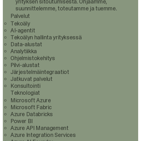
yrityksen sitoutumisesta. Ohjaamme,
suunnittelemme, toteutamme ja tuemme.
Palvelut
Tekoäly
AI-agentit
Tekoälyn hallinta yrityksessä
Data-alustat
Analytiikka
Ohjelmistokehitys
Pilvi-alustat
Järjestelmäintegraatiot
Jatkuvat palvelut
Konsultointi
Teknologiat
Microsoft Azure
Microsoft Fabric
Azure Databricks
Power BI
Azure API Management
Azure Integration Services