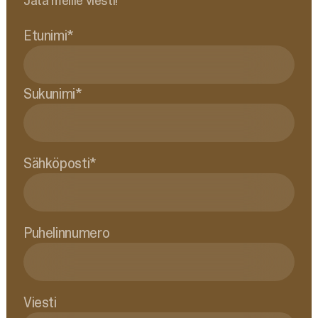
Jätä meille viesti!
Etunimi
*
Sukunimi
*
Sähköposti
*
Puhelinnumero
Viesti