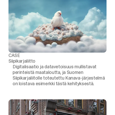
CASE
Siipikarjaliitto
Digitalisaatio ja datavetoisuus mullistavat
perinteistä maataloutta, ja Suomen
Siipikarjaliitolle toteutettu Kanava-järjestelmä
on loistava esimerkki tästä kehityksestä.