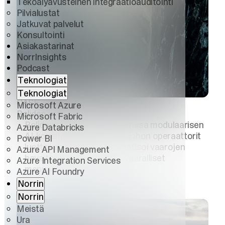
Tekoälyavusteinen integraatioauditointi
Pilvialustat
Jatkuvat palvelut
Konsultointi
Asiakastarinat
NorrInsights
Podcast
Teknologiat
Teknologiat
CASE
Microsoft Azure
Boliden
Microsoft Fabric
Boliden rakensi Norrinin kanssa modulaarisen
Azure Databricks
AI-konenäköjärjestelmän, johon operaattorit
Power BI
luottavat. Ratkaisu automatisoi vaarojen
Azure API Management
havaitsemisen ja poistaa vaaralliset
Azure Integration Services
manuaaliset työvaiheet.
Azure AI Foundry
Norrin
Norrin
Meistä
Ura