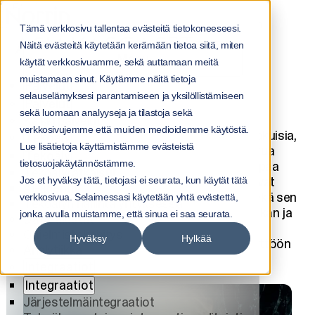
Etusivu
Asiakascaset: tekoäly, data ja integraatiot | Norrin
Tämä verkkosivu tallentaa evästeitä tietokoneeseesi.
ASIAKASCASET:
Näitä evästeitä käytetään kerämään tietoa siitä, miten
Menu
käytät verkkosivuamme, sekä auttamaan meitä
TEKOÄLY, DATA JA
muistamaan sinut. Käytämme näitä tietoja
Palvelut
selauselämyksesi parantamiseen ja yksilöllistämiseen
INTEGRAATIOT
Palvelut
sekä luomaan analyyseja ja tilastoja sekä
Kaikki palvelut
verkkosivujemme että muiden medioidemme käytöstä.
Asiakkaamme ovat kaltaisiamme: kehityshakuisia,
Tekoäly
Lue lisätietoja käyttämistämme evästeistä
tekoäly ensin ja valmiita haastamaan totuttua
Tekoäly
tietosuojakäytännöstämme.
etsiessään uusia mahdollisuuksia ja parempaa
Tekoälyratkaisut
tuottavuutta.
Norrinin asiakastarinat kattavat
Jos et hyväksy tätä, tietojasi ei seurata, kun käytät tätä
AI-agentit
kokonaisvaltaiset yritystekoälyratkaisut sekä sen
verkkosivua. Selaimessasi käytetään yhtä evästettä,
Tekoälyn hallinta yrityksessä
rakennuspalikat kuten data-alustat, analytiikan ja
jonka avulla muistamme, että sinua ei saa seurata.
Data-alustat
integraatiot, toteutettuna vaativiin
Ohjelmistokehitys
Hyväksy
Hylkää
käyttöympäristöihin ja vietynä tuotantokäyttöön
Analytiikka
asti.
Integraatiot
Integraatiot
Järjestelmäintegraatiot