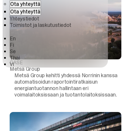
Ota yhteyttä
Ota yhteyttä
Yhteystiedot
Toimistot ja laskutustiedot
En
Fi
Se
Thai
CASE
Vi
Metsä Group
Metsä Group kehitti yhdessä Norrinin kanssa
automatisoidun raportointiratkaisun
energiantuotannon hallintaan eri
voimalaitoksissaan ja tuotantolaitoksissaan.