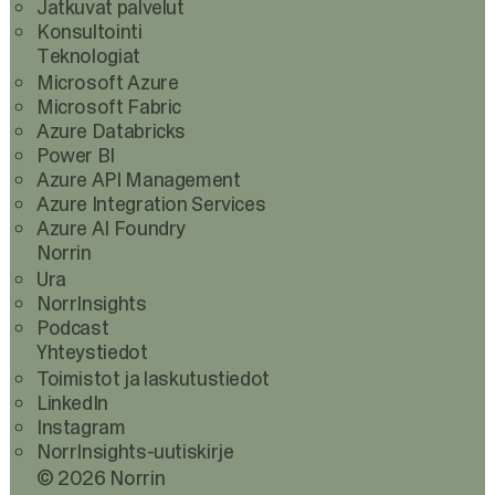
Jatkuvat palvelut
Konsultointi
Teknologiat
Microsoft Azure
Microsoft Fabric
Azure Databricks
Power BI
Azure API Management
Azure Integration Services
Azure AI Foundry
Norrin
Ura
NorrInsights
Podcast
Yhteystiedot
Toimistot ja laskutustiedot
LinkedIn
Instagram
NorrInsights-uutiskirje
© 2026 Norrin