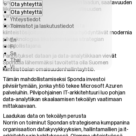
kyvykkyyksien kehittämistä datan laadun, saatavuuden
Ota yhteyttä
liiketoimintalähtöisyyden ja turvallisuuden
Ota yhteyttä
varmistamiseksi.
Yhteystiedot
Sponda on yksi Suomen johtavista
Toimistot ja laskutustiedot
kiinteistösijoitusyhtiöistä, jotka hyödyntävät modernia
pilviteknologiaa liiketoimintansa strategian
En
mahdollistajana.
Fi
Se
Panostukset dataan ja data-analytiikkaan vievät
Thai
Spondaa lähemmäksi tavoitetta olla Suomen
Vi
kiinteistöalan omaisuudenhallintayhtiö.
Tämän mahdollistamiseksi Sponda investoi
pilvisiirtymään, jonka yhtiö tekee Microsoft Azuren
palveluihin. Pilvipohjainen IT-arkkitehtuuri luo pohjan
data-analytiikan skaalaamisen tekoälyn vaatimaan
mittakaavaan.
Laadukas data on tekoälyn perusta
Norrin on toiminut Spondan strategisena kumppanina
organisaation datakyvykkyyksien, hallintamallien ja it-
arkkitehtuurin kehityksessä. Olemme yhteistyössä