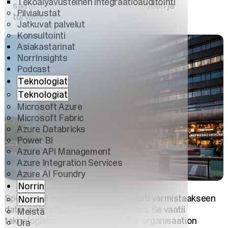
Tekoälyavusteinen integraatioauditointi
saatavuuden liiketoimintalähtöisyyden ja
Pilvialustat
turvallisuuden varmistamiseksi.
Jatkuvat palvelut
Konsultointi
Asiakastarinat
NorrInsights
Podcast
Teknologiat
Teknologiat
Microsoft Azure
Microsoft Fabric
Azure Databricks
Power BI
Azure API Management
Azure Integration Services
Azure AI Foundry
Norrin
Sponda
on investoinut merkittävästi varmistaakseen
Norrin
data-arkkitehtuurinsa laadukkuuden. Se vaatii
Meistä
teknologisten investointien lisäksi organisaation
Ura