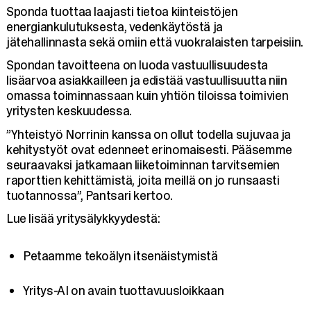
Sponda tuottaa laajasti tietoa kiinteistöjen
energiankulutuksesta, vedenkäytöstä ja
jätehallinnasta sekä omiin että vuokralaisten tarpeisiin.
Spondan tavoitteena on luoda vastuullisuudesta
lisäarvoa asiakkailleen ja edistää vastuullisuutta niin
omassa toiminnassaan kuin yhtiön tiloissa toimivien
yritysten keskuudessa.
”Yhteistyö Norrinin kanssa on ollut todella sujuvaa ja
kehitystyöt ovat edenneet erinomaisesti. Pääsemme
seuraavaksi jatkamaan liiketoiminnan tarvitsemien
raporttien kehittämistä, joita meillä on jo runsaasti
tuotannossa”, Pantsari kertoo.
Lue lisää yritysälykkyydestä:
Petaamme tekoälyn itsenäistymistä
Yritys-AI on avain tuottavuusloikkaan