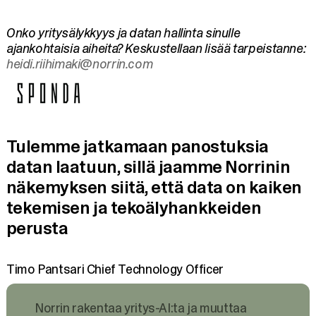
Onko yritysälykkyys ja datan hallinta sinulle
ajankohtaisia aiheita? Keskustellaan lisää tarpeistanne:
heidi.riihimaki@norrin.com
Tulemme jatkamaan panostuksia
datan laatuun, sillä jaamme Norrinin
näkemyksen siitä, että data on kaiken
tekemisen ja tekoälyhankkeiden
perusta
Timo Pantsari
Chief Technology Officer
Norrin rakentaa yritys-AI:ta ja muuttaa