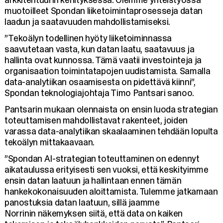
muotoilleet Spondan liiketoimintaprosesseja datan
laadun ja saatavuuden mahdollistamiseksi.
”Tekoälyn todellinen hyöty liiketoiminnassa
saavutetaan vasta, kun datan laatu, saatavuus ja
hallinta ovat kunnossa. Tämä vaatii investointeja ja
organisaation toimintatapojen uudistamista. Samalla
data-analytiikan osaamisesta on pidettävä kiinni”,
Spondan teknologiajohtaja Timo Pantsari sanoo.
Pantsarin mukaan olennaista on ensin luoda strategian
toteuttamisen mahdollistavat rakenteet, joiden
varassa data-analytiikan skaalaaminen tehdään lopulta
tekoälyn mittakaavaan.
”Spondan AI-strategian toteuttaminen on edennyt
aikataulussa erityisesti sen vuoksi, että keskityimme
ensin datan laatuun ja hallintaan ennen tämän
hankekokonaisuuden aloittamista. Tulemme jatkamaan
panostuksia datan laatuun, sillä jaamme
Norrinin näkemyksen siitä, että data on kaiken