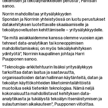
tekemisen ja tekoälyhankkeiden perusta”, Pantsari
sanoo.
Norrin mahdollistaa yritysälykkyyden
Spondan ja Norrinin yhteistyössä on luotu perustukset
datakehityksen luotettavalle skaalaamiselle ja
tekoälysovellusten kehittämiselle – yritysälykkyydelle.
”Se mitä asiakkaidemme kanssa olemme vuosien ajan
tehneet data-analytiikan tai koneoppimisen
mahdollistamiseksi, on myös tekoälykehityksen
ydintyötä”, Norrinin kaupallinen johtaja Harri
Puupponen sanoo.
”Teknologia-arkkitehtuurin lisäksi yritysälykkyys
tarkoittaa datan laatua ja saatavuutta,
organisaatioiden datan hallinnan käytänteitä, datan ja
tekoälyn käyttökohteiden liiketoimintalähtöistä
muotoilua sekä tietenkin teknologiaa. Nämä neljä
kokonaisuutta mahdollistavat kehityksen data-
analytiikasta ja tukiälystä tekoälyn itsenäistymisen ja
sulautumisen aikakauteen”, Puupponen viitoittaa.