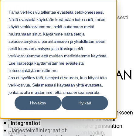
Etusivu
Asiakastarinat
Tämä verkkosivu tallentaa evästeitä tietokoneeseesi.
Yritysälykäs organisaatio: Sponda investoi pitkäjänteisesti
Näitä evästeitä käytetään kerämään tietoa siitä, miten
datan laatuun ja saatavuuteen
Menu
käytät verkkosivuamme, sekä auttamaan meitä
YRITYSÄLYKÄS
muistamaan sinut. Käytämme näitä tietoja
Palvelut
selauselämyksesi parantamiseen ja yksilöllistämiseen
ORGANISAATIO:
Palvelut
sekä luomaan analyyseja ja tilastoja sekä
Kaikki palvelut
verkkosivujemme että muiden medioidemme käytöstä.
SPONDA INVESTOI
Tekoäly
Lue lisätietoja käyttämistämme evästeistä
Tekoäly
PITKÄJÄNTEISESTI DATAN
tietosuojakäytännöstämme.
Tekoälyratkaisut
Jos et hyväksy tätä, tietojasi ei seurata, kun käytät tätä
AI-agentit
LAATUUN JA
verkkosivua. Selaimessasi käytetään yhtä evästettä,
Tekoälyn hallinta yrityksessä
jonka avulla muistamme, että sinua ei saa seurata.
Data-alustat
SAATAVUUTEEN
Ohjelmistokehitys
Hyväksy
Hylkää
Analytiikka
Sponda on investoinut merkittävästi varmistaakseen
Integraatiot
data-arkkitehtuurinsa laadukkuuden. Se vaatii
Integraatiot
teknologisten investointien lisäksi organisaation
Järjestelmäintegraatiot
kyvykkyyksien kehittämistä datan laadun,