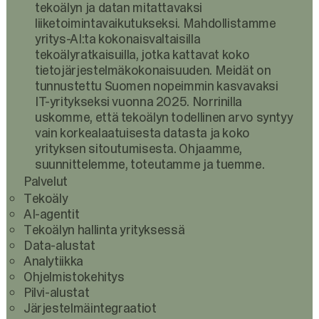
tekoälyn ja datan mitattavaksi
liiketoimintavaikutukseksi. Mahdollistamme
yritys-AI:ta kokonaisvaltaisilla
tekoälyratkaisuilla, jotka kattavat koko
tietojärjestelmäkokonaisuuden. Meidät on
tunnustettu Suomen nopeimmin kasvavaksi
IT-yritykseksi vuonna 2025. Norrinilla
uskomme, että tekoälyn todellinen arvo syntyy
vain korkealaatuisesta datasta ja koko
yrityksen sitoutumisesta. Ohjaamme,
suunnittelemme, toteutamme ja tuemme.
Palvelut
Tekoäly
AI-agentit
Tekoälyn hallinta yrityksessä
Data-alustat
Analytiikka
Ohjelmistokehitys
Pilvi-alustat
Järjestelmäintegraatiot